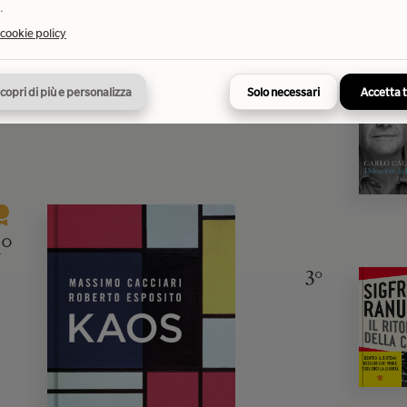
 più venduti della settimana
.
 cookie policy
2°
copri di più e personalizza
Solo necessari
Accetta 
1°
3°