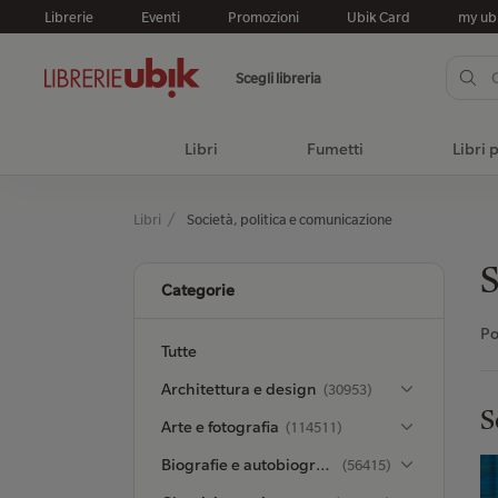
Librerie
Eventi
Promozioni
Ubik Card
my ub
Scegli libreria
Libri
Fumetti
Libri 
Libri
Società, politica e comunicazione
S
Categorie
Po
Tutte
Architettura e design
(30953)
S
Arte e fotografia
(114511)
Biografie e autobiografie
(56415)