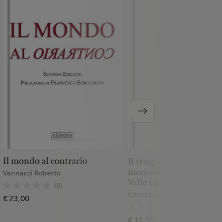
Il mondo al contrario
Il tempo vissuto. Crona
memorie. Santa Rufina 
Vannacci Roberto
Valle Castellana
(0)
Cornacchia Domenico
€ 23,00
(0)
€ 19,50