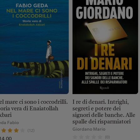
I re di denari. Intrighi,
l mare ci sono i coccodrilli.
segreti e potere dei
oria vera di Enaiatollah
signori delle banche. Alle
kbari
spalle dei risparmiatori
da Fabio
Giordano Mario
(12)
(0)
14,00