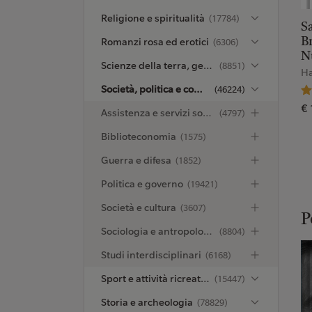
Religione e spiritualità
(17784)
Sa
Romanzi rosa ed erotici
Br
(6306)
N
Scienze della terra, geografia, ambiente, pianificazione
(8851)
Ha
Società, politica e comunicazione
(46224)
€ 
Assistenza e servizi sociali, criminologia
(4797)
Biblioteconomia
(1575)
Guerra e difesa
(1852)
Politica e governo
(19421)
Società e cultura
(3607)
P
Sociologia e antropologia
(8804)
Studi interdisciplinari
(6168)
Sport e attività ricreative all’aperto
(15447)
Storia e archeologia
(78829)