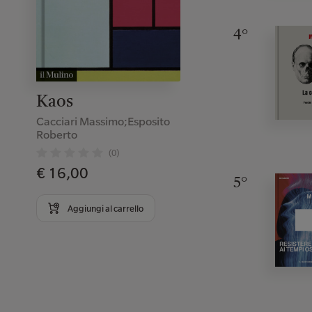
4°
Kaos
Cacciari Massimo;Esposito
Roberto
(0)
€ 16,00
5°
Aggiungi al carrello