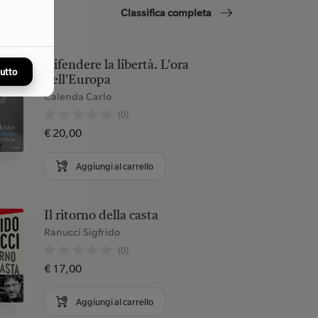
Classifica completa
Difendere la libertà. L'ora
tutto
dell'Europa
Calenda Carlo
(0)
€ 20,00
Aggiungi al carrello
Il ritorno della casta
Ranucci Sigfrido
(0)
€ 17,00
Aggiungi al carrello