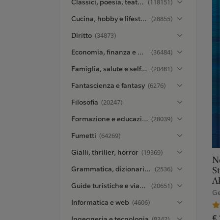
Classici, poesia, teatro e critica
(118151)
Cucina, hobby e lifestyle
(28855)
Diritto
(34873)
Economia, finanza e managementt
(36484)
Famiglia, salute e self-help
(20481)
Fantascienza e fantasy
(6276)
Filosofia
(20247)
Formazione e educazione
(28039)
Fumetti
(64269)
Gialli, thriller, horror
(19369)
Ne
Grammatica, dizionari ed enciclopedie
(2536)
St
A
Guide turistiche e viaggi
(20651)
Ge
Informatica e web
(4606)
€ 
Ingegneria e tecnologia
(8342)