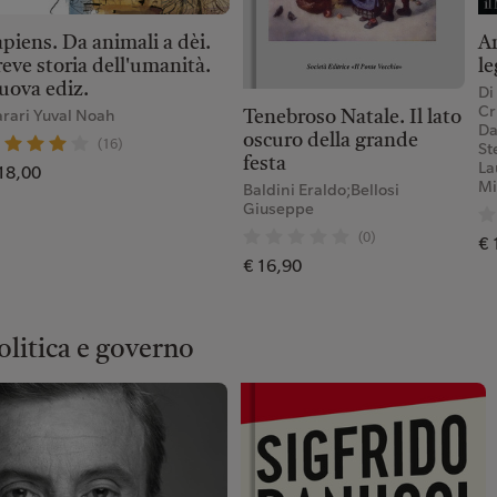
Am
piens. Da animali a dèi.
le
eve storia dell'umanità.
uova ediz.
Di
Cr
rari Yuval Noah
Tenebroso Natale. Il lato
Da
oscuro della grande
(16)
St
festa
La
18,00
Mi
Baldini Eraldo;Bellosi
Giuseppe
(0)
€ 
€ 16,90
olitica e governo