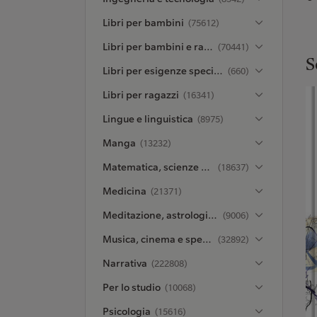
Libri per bambini
(75612)
Libri per bambini e ragazzi
(70441)
S
Libri per esigenze speciali
(660)
Libri per ragazzi
(16341)
Lingue e linguistica
(8975)
Manga
(13232)
Matematica, scienze e ambiente
(18637)
Medicina
(21371)
Meditazione, astrologia ed esoterismo
(9006)
Musica, cinema e spettacolo
(32892)
Narrativa
(222808)
Per lo studio
(10068)
Psicologia
(15616)