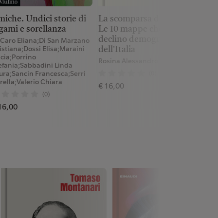
La scomparsa dei giovani.
iche. Undici storie di
Le 10 mappe che spiegano il
gami e sorellanza
M
declino demografico
 Caro Eliana;Di San Marzano
istiana;Dossi Elisa;Maraini
dell'Italia
€
cia;Porrino
Rosina Alessandro
efania;Sabbadini Linda
(0)
ura;Sancin Francesca;Serri
rella;Valerio Chiara
€ 16,00
(0)
16,00