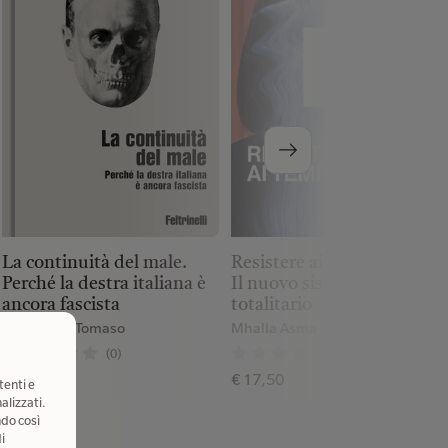
Resistere ai tempi oscuri.
La continuità del male.
Il nuovo sistema
Perché la destra italiana è
totalitario
ancora fascista
Mhalla Asma
Montanari Tomaso
(0)
(0)
€ 17,50
€ 18,00
tenti e
alizzati.
ndo così
i