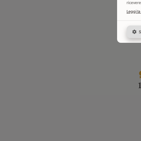
I
ricevere
Leggi la
S