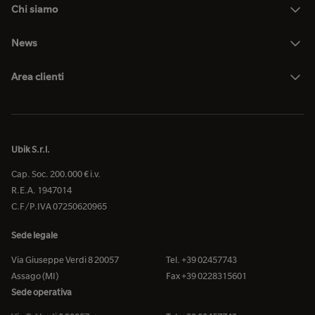
Chi siamo
News
Area clienti
Ubik S.r.l.
Cap. Soc. 200.000 € i.v.
R.E.A. 1947014
C.F/P.IVA 07250620965
Sede legale
Via Giuseppe Verdi 8 20057
Tel. +39 02457743
Assago (MI)
Fax +39 0228315601
Sede operativa