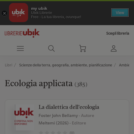
my ubik
View
Ubik Librerie
Free - La tua libreria, ovunque!
Scegli libreria
Libri
Scienze della terra, geografia, ambiente, pianificazione
Ambient
Ecologia applicata
(385)
La dialettica dell'ecologia
Foster John Bellamy
- Autore
Meltemi (2026)
- Editore
(0)