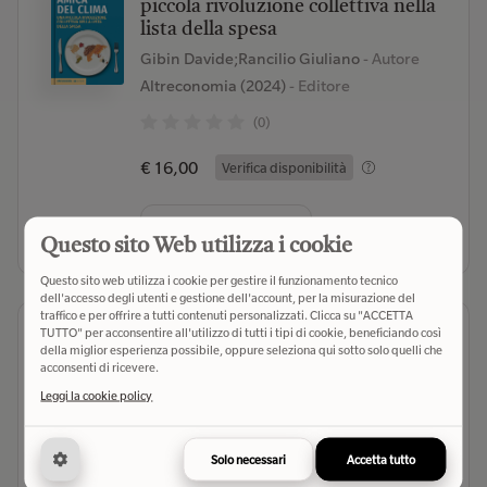
piccola rivoluzione collettiva nella
lista della spesa
Gibin Davide;Rancilio Giuliano
- Autore
Altreconomia (2024)
- Editore
(0)
€ 16,00
Verifica disponibilità
Seleziona libreria
Questo sito Web utilizza i cookie
Questo sito web utilizza i cookie per gestire il funzionamento tecnico
dell'accesso degli utenti e gestione dell'account, per la misurazione del
traffico e per offrire a tutti contenuti personalizzati. Clicca su "ACCETTA
Se pianto un albero posso
TUTTO" per acconsentire all'utilizzo di tutti i tipi di cookie, beneficiando così
della miglior esperienza possibile, oppure seleziona qui sotto solo quelli che
mangiare una bistecca? Guida
acconsenti di ricevere.
scientifica per un ambientalismo
Leggi la cookie policy
consapevole
Moro Mauretto Giacomo
- Autore
Mondadori (2023)
- Editore
Solo necessari
Accetta tutto