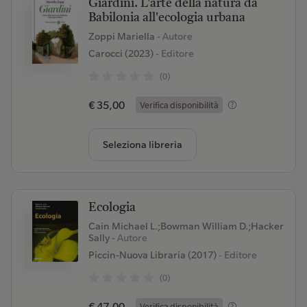
Giardini. L'arte della natura da
Babilonia all'ecologia urbana
Zoppi Mariella
- Autore
Carocci (2023)
- Editore
(0)
€ 35,00
Verifica disponibilità
Seleziona libreria
Ecologia
Cain Michael L.;Bowman William D.;Hacker
Sally
- Autore
Piccin-Nuova Libraria (2017)
- Editore
(0)
€ 47,00
Verifica disponibilità