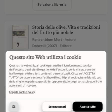
Seleziona libreria
Storia delle olive. Vita e tradizioni
del frutto più nobile
Ronsenblum Mort
- Autore
Donzelli (2007)
- Editore
(0)
Questo sito Web utilizza i cookie
€ 18,00
Verifica disponibilità
Questo sito web utilizza i cookie per gestire il funzionamento tecnico
dell'accesso degli utenti e gestione dell'account, per la misurazione del
traffico e per offrire a tutti contenuti personalizzati. Clicca su "ACCETTA
TUTTO" per acconsentire all'utilizzo di tutti i tipi di cookie, beneficiando così
Seleziona libreria
della miglior esperienza possibile, oppure seleziona qui sotto solo quelli che
acconsenti di ricevere.
Leggi la cookie policy
Orzo, avena, miglio e mais. I sapori
Solo necessari
Accetta tutto
dimenticati