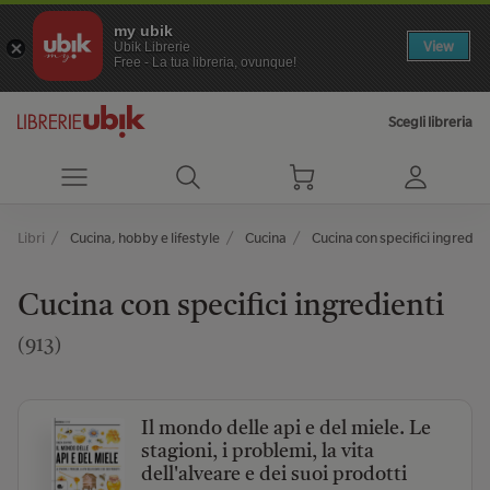
my ubik
View
Ubik Librerie
Free - La tua libreria, ovunque!
Scegli libreria
Libri
Cucina, hobby e lifestyle
Cucina
Cucina con specifici ingredien
Cucina con specifici ingredienti
(913)
Il mondo delle api e del miele. Le
stagioni, i problemi, la vita
dell'alveare e dei suoi prodotti