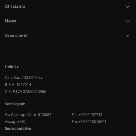
Chi siamo
News
Area clienti
Ubik S.r.l.
Cap. Soc. 200.000 € i.v.
R.E.A. 1947014
C.F/P.IVA 07250620965
Sede legale
Via Giuseppe Verdi 8 20057
Tel. +39 02457743
Assago (MI)
Fax +39 0228315601
Sede operativa