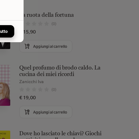
La ruota della fortuna
(0)
€ 15,90
tutto
Aggiungi al carrello
Quel profumo di brodo caldo. La
cucina dei miei ricordi
Zanicchi Iva
(0)
€ 19,00
Aggiungi al carrello
Dove ho lasciato le chiavi? Giochi