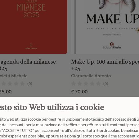
' agenda della milanese
Make Up. 100 anni allo spe
025
+25
oietti Michela
Ciaramella Antonio
(0)
(0)
25,00
€ 70,00
sto sito Web utilizza i cookie
ito web utilizza i cookie per gestire il funzionamento tecnico dell'accesso degli u
 dell'account, per la misurazione del traffico e per offrire a tutti contenuti person
 più venduti della settimana
u "ACCETTA TUTTO" per acconsentire all'utilizzo di tutti i tipi di cookie, beneficia
glior esperienza possibile, oppure seleziona qui sotto solo quelli che acconsenti d