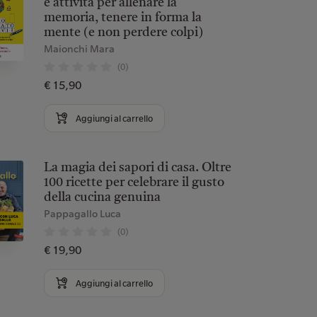
e attività per allenare la
memoria, tenere in forma la
mente (e non perdere colpi)
Maionchi Mara
(0)
€ 15,90
Aggiungi al carrello
La magia dei sapori di casa. Oltre
100 ricette per celebrare il gusto
della cucina genuina
Pappagallo Luca
(0)
€ 19,90
Aggiungi al carrello