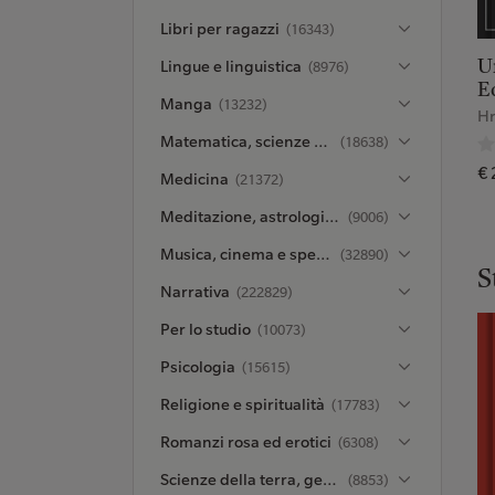
Libri per ragazzi
(16343)
Lingue e linguistica
U
(8976)
Ed
Manga
(13232)
Hr
Matematica, scienze e ambiente
(18638)
€ 
Medicina
(21372)
Meditazione, astrologia ed esoterismo
(9006)
Musica, cinema e spettacolo
(32890)
S
Narrativa
(222829)
Per lo studio
(10073)
Psicologia
(15615)
Religione e spiritualità
(17783)
Romanzi rosa ed erotici
(6308)
Scienze della terra, geografia, ambiente, pianificazione
(8853)