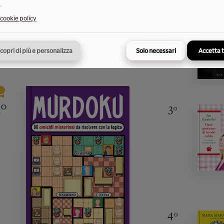
.
 cookie policy
2°
copri di più e personalizza
Solo necessari
Accetta 
1°
3°
4°