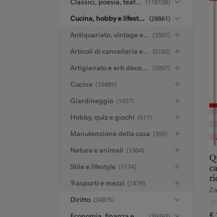
Classici, poesia, teatro e critica
(118158)
Cucina, hobby e lifestyle
(28861)
Antiquariato, vintage e collezionismo
(3507)
Articoli di cancelleria e oggetti vari
(5192)
Artigianato e arti decorative
(2997)
Cucina
(10485)
Giardinaggio
(1457)
Hobby, quiz e giochi
(611)
Manutenzione della casa
(395)
Natura e animali
(1564)
Q
Stile e lifestyle
(1174)
ca
ri
Trasporti e mezzi
(1479)
Za
Diritto
(34875)
€ 
Economia, finanza e managementt
(36493)