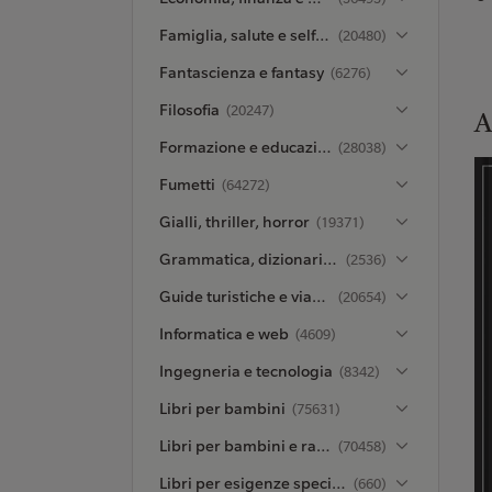
Famiglia, salute e self-help
(20480)
Fantascienza e fantasy
(6276)
Filosofia
(20247)
A
Formazione e educazione
(28038)
Fumetti
(64272)
Gialli, thriller, horror
(19371)
Grammatica, dizionari ed enciclopedie
(2536)
Guide turistiche e viaggi
(20654)
Informatica e web
(4609)
Ingegneria e tecnologia
(8342)
Libri per bambini
(75631)
Libri per bambini e ragazzi
(70458)
Libri per esigenze speciali
(660)