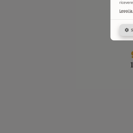
ricevere
Leggi la
S