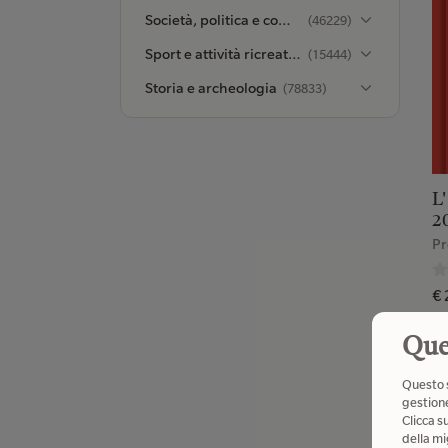
Società, politica e comunicazione
(46229)
Sport e attività ricreative all’aperto
(15444)
Storia e archeologia
(78833)
L
2
Pr
€ 
Que
Questo s
gestione
I
Clicca s
della mi