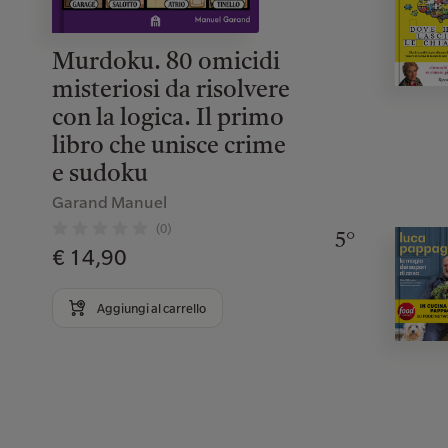
Murdoku. 80 omicidi
misteriosi da risolvere
con la logica. Il primo
libro che unisce crime
e sudoku
Garand Manuel
(0)
5°
€ 14,90
Aggiungi al carrello