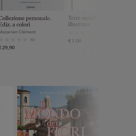
Terre antichità memorie. Ed
Collezione personale.
illustrata
Ediz. a colori
Mazarian Clément
(0)
(0)
€ 1,00
€ 29,90