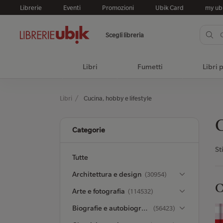
Librerie
Eventi
Promozioni
Ubik Card
my ub
Scegli libreria
Libri
Fumetti
Libri 
Libri
Cucina, hobby e lifestyle
C
Categorie
St
Tutte
Architettura e design
(30954)
C
Arte e fotografia
(114532)
Biografie e autobiografie
(56423)