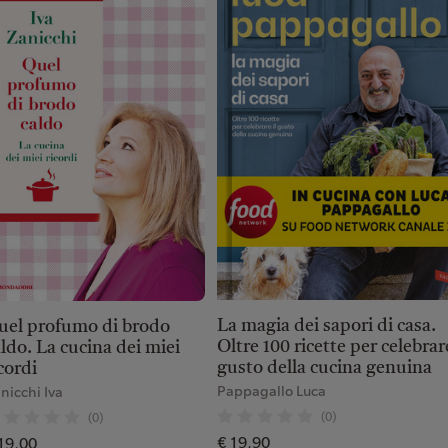
La magia dei sapori di casa.
uel profumo di brodo
Oltre 100 ricette per celebrare
ldo. La cucina dei miei
gusto della cucina genuina
cordi
Pappagallo Luca
nicchi Iva
(0)
(0)
€ 19,90
19,00