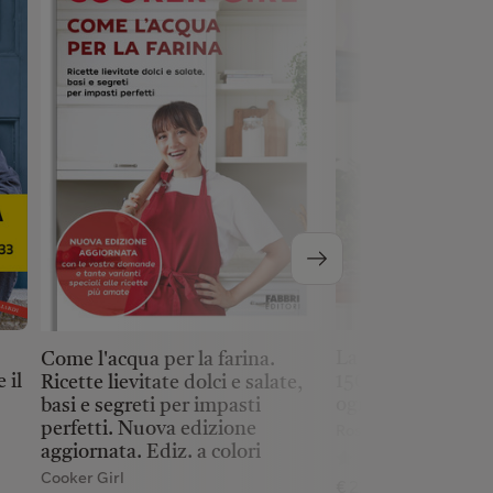
La mia cucina per 
Come l'acqua per la farina.
 il
150 ricette facili 
Ricette lievitate dolci e salate,
ogni esigenza
basi e segreti per impasti
perfetti. Nuova edizione
Rossi Benedetta
aggiornata. Ediz. a colori
(0)
Cooker Girl
€ 22,90