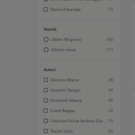
Storia d’europa
(7)
Novità
Ultimi 90 giorni
(36)
Ultimo mese
(11)
Autori
Donnini Mario
(8)
Giuntini Sergio
(6)
Grimaldi Mauro
(6)
Conti Beppe
(5)
Fabrizio Felice Andrea Giorgio
(5)
Toschi Livio
(5)