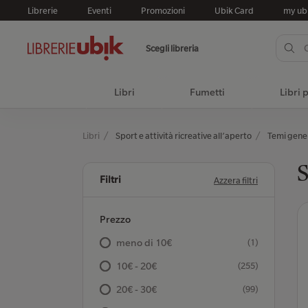
Librerie
Eventi
Promozioni
Ubik Card
my ub
Scegli libreria
Libri
Fumetti
Libri 
Libri
Sport e attività ricreative all’aperto
Temi gener
S
Filtri
Azzera filtri
Prezzo
meno di 10€
(1)
10€ - 20€
(255)
20€ - 30€
(99)