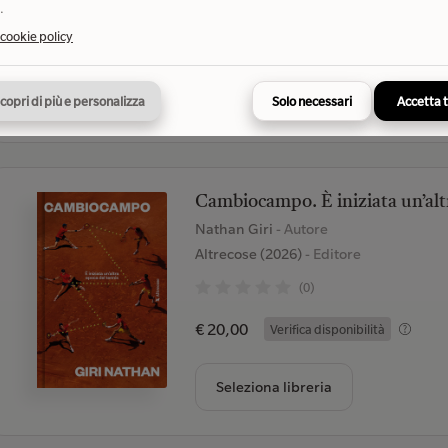
.
€ 19,50
 cookie policy
Verifica disponibilità
Seleziona libreria
copri di più e personalizza
Solo necessari
Accetta 
Cambiocampo. È iniziata un’alt
Nathan Giri
- Autore
Altrecose (2026)
- Editore
(0)
€ 20,00
Verifica disponibilità
Seleziona libreria