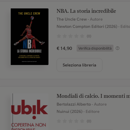
NBA. La storia incredibile
The Uncle Crew
- Autore
Newton Compton Editori (2026)
- Edit
(0)
€ 14,90
Verifica disponibilità
Seleziona libreria
Mondiali di calcio. I momenti m
Bertolazzi Alberto
- Autore
Nuinui (2026)
- Editore
(0)