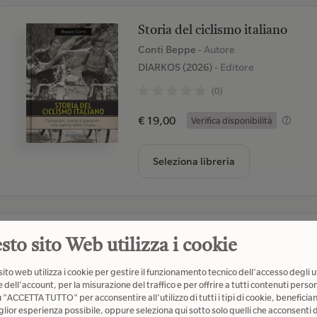
Storia del ciclismo italiano
Conti Beppe
- Autore
DIARKOS (2026)
- Editore
(0)
€ 19,00
Verifica disponibilità
Seleziona libreria
Il calcio è potere. Una storia cr
sto sito Web utilizza i cookie
Trump
Pisapia Luca
- Autore
ito web utilizza i cookie per gestire il funzionamento tecnico dell'accesso degli u
 dell'account, per la misurazione del traffico e per offrire a tutti contenuti person
Einaudi (2026)
- Editore
u "ACCETTA TUTTO" per acconsentire all'utilizzo di tutti i tipi di cookie, beneficia
glior esperienza possibile, oppure seleziona qui sotto solo quelli che acconsenti d
(1)