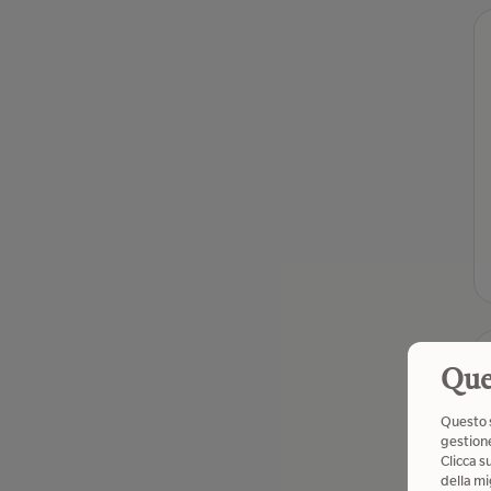
Que
Questo s
gestione
Clicca s
della mi