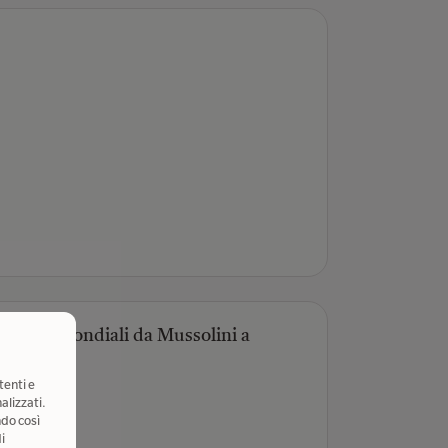
itica dei mondiali da Mussolini a
tenti e
alizzati.
ndo così
i