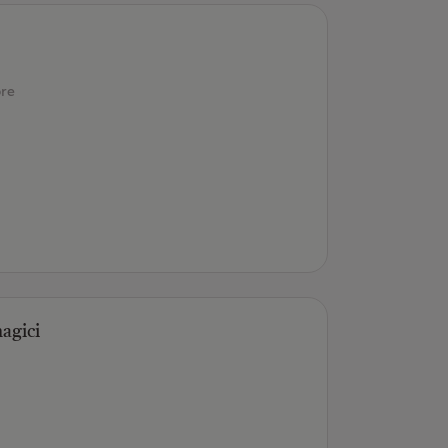
ore
agici