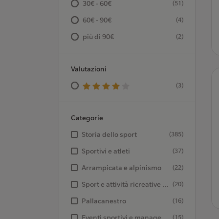
30€ - 60€
(51)
60€ - 90€
(4)
più di 90€
(2)
Valutazioni
(3)
Categorie
Storia dello sport
(385)
Sportivi e atleti
(37)
Arrampicata e alpinismo
(22)
Sport e attività ricreative all’aperto - Ciclismo
(20)
Pallacanestro
(16)
Eventi sportivi e management sportivo
(15)