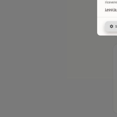
ricevere
Leggi la
S