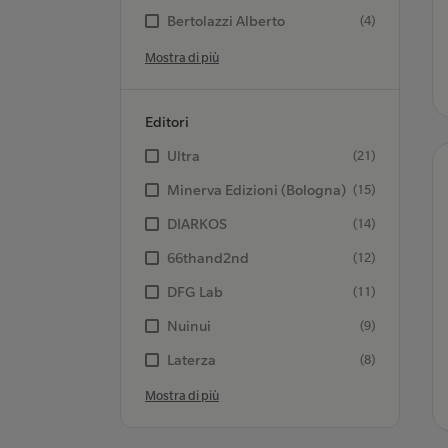
Bertolazzi Alberto
(4)
Mostra di più
Editori
Ultra
(21)
Minerva Edizioni (Bologna)
(15)
DIARKOS
(14)
66thand2nd
(12)
DFG Lab
(11)
Nuinui
(9)
Laterza
(8)
Mostra di più