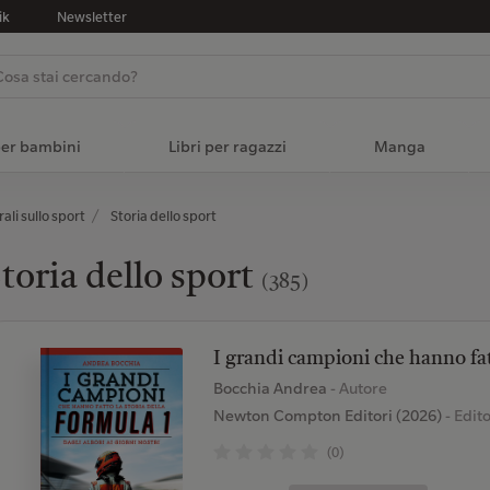
ik
Newsletter
per bambini
Libri per ragazzi
Manga
ali sullo sport
Storia dello sport
toria dello sport
(385)
I grandi campioni che hanno fat
Bocchia Andrea
- Autore
Newton Compton Editori (2026)
- Edit
(0)