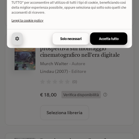
TUTTO" per acconsentire all'utilizzo di tutti i tipi di cookie, beneficiando così
della miglior esperienza possibile, oppure seleziona qui sotto solo quelli che
acconsenti di ricevere.
Seleziona libreria
Leggi la cookie policy
Solo necessari
Accetta tutto
In un batter d'occhi. Una
prospettiva sul montaggio
cinematografico nell'era digitale
Murch Walter
- Autore
Lindau (2007)
- Editore
(0)
€ 18,00
Verifica disponibilità
Seleziona libreria