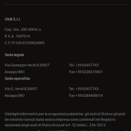
Ubik S.r.l.
Cap. Soc. 200.000 € i.v.
R.E.A. 1947014
C.F/P.IVA 07250620965
Sede legale
Via Giuseppe Verdi 8 20057
Tel. +39 02457743
Assago (MI)
Fax +39 0228315601
Sede operativa
Via G. Verdi 8 20057
Tel. +39 02457743
Assago (MI)
Fax +39 0284406014
Obblighi informativi per le erogazioni pubbliche: gli aiuti di Stato e gli aiuti
de minimis ricevuti dalla nostra impresa sono contenuti nel Registro
nazionale degli aiuti di Stato di cui all’art. 52 della L. 234/2012