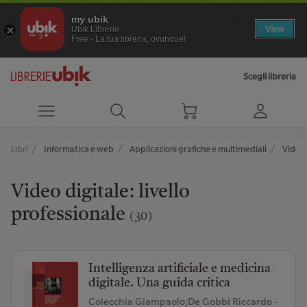
my ubik
View
Ubik Librerie
Free - La tua libreria, ovunque!
Scegli libreria
Libri
Informatica e web
Applicazioni grafiche e multimediali
Video 
Video digitale: livello
professionale
(30)
Intelligenza artificiale e medicina
digitale. Una guida critica
Colecchia Giampaolo;De Gobbi Riccardo
-