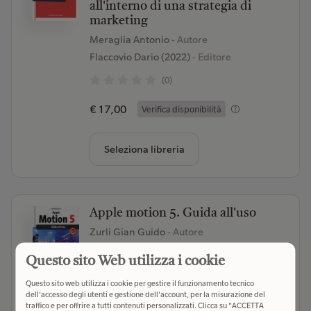
all'interno di una strategia di
marketing
Meraglia Antonio
- Autore
Flaccovio Dario (2022)
- Editore
(0)
€ 17,00
Verifica disponibilità
Seleziona libreria
Apple motion 5. Guida all'uso
Zurli Gian Guido
- Autore
Edizioni LSWR (2014)
- Editore
Questo sito Web utilizza i cookie
(0)
Questo sito web utilizza i cookie per gestire il funzionamento tecnico
dell'accesso degli utenti e gestione dell'account, per la misurazione del
€ 17,90
Verifica disponibilità
traffico e per offrire a tutti contenuti personalizzati. Clicca su "ACCETTA