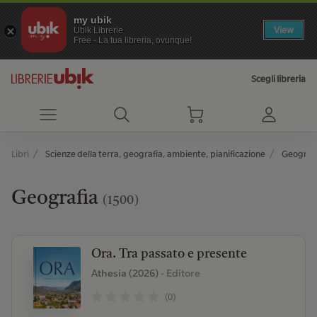
my ubik
View
Ubik Librerie
Free - La tua libreria, ovunque!
Scegli libreria
Libri
Scienze della terra, geografia, ambiente, pianificazione
Geograf
Geografia
(1500)
Ora. Tra passato e presente
Athesia (2026)
- Editore
(0)