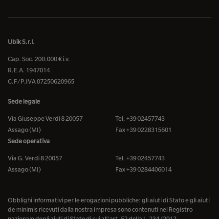
Ubik S.r.l.
Cap. Soc. 200.000 € i.v.
R.E.A. 1947014
C.F/P.IVA 07250620965
Sede legale
Via Giuseppe Verdi 8 20057
Tel. +39 02457743
Assago (MI)
Fax +39 0228315601
Sede operativa
Via G. Verdi 8 20057
Tel. +39 02457743
Assago (MI)
Fax +39 0284406014
Obblighi informativi per le erogazioni pubbliche: gli aiuti di Stato e gli aiuti
de minimis ricevuti dalla nostra impresa sono contenuti nel Registro
nazionale degli aiuti di Stato di cui all’art. 52 della L. 234/2012