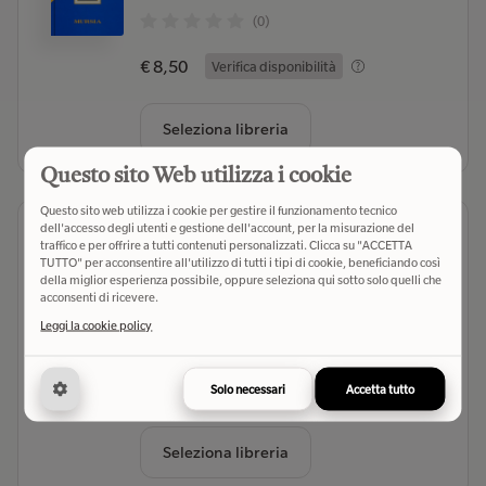
(0)
€ 8,50
Verifica disponibilità
Seleziona libreria
Questo sito Web utilizza i cookie
Questo sito web utilizza i cookie per gestire il funzionamento tecnico
Eroi viaggiatori. I greci e i loro miti
dell'accesso degli utenti e gestione dell'account, per la misurazione del
traffico e per offrire a tutti contenuti personalizzati. Clicca su "ACCETTA
nell'età epica di Omero
TUTTO" per acconsentire all'utilizzo di tutti i tipi di cookie, beneficiando così
Lane Fox Robin
- Autore
della miglior esperienza possibile, oppure seleziona qui sotto solo quelli che
acconsenti di ricevere.
Einaudi (2024)
- Editore
Leggi la cookie policy
(0)
€ 16,00
Verifica disponibilità
Solo necessari
Accetta tutto
Seleziona libreria