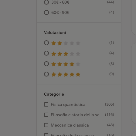
30€ - 60€
(44)
60€ - 90€
(4)
Valutazioni
(1)
(4)
(8)
(9)
Categorie
Fisica quantistica
(306)
Filosofia e storia della scienza
(116)
Meccanica classica
(48)
Filosofia della scienza
(16)