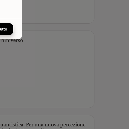
tutto
 l'universo
 quantistica. Per una nuova percezione