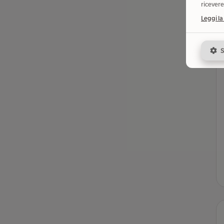
ricevere
Leggi la
S