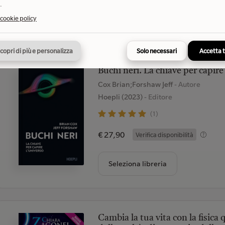
.
Seleziona libreria
 cookie policy
copri di più e personalizza
Solo necessari
Accetta 
Buchi neri. La chiave per capire
Cox Brian;Forshaw Jeff
- Autore
Hoepli (2023)
- Editore
(1)
€ 27,90
Verifica disponibilità
Seleziona libreria
Cambia la tua vita con la fisica