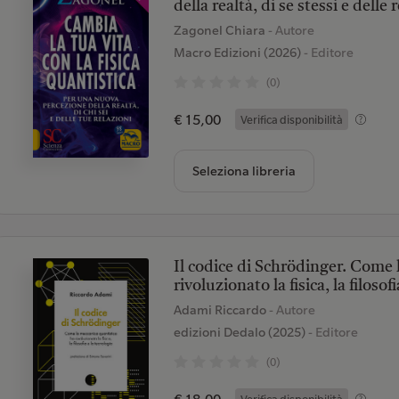
della realtà, di se stessi e delle
Zagonel Chiara
- Autore
Macro Edizioni (2026)
- Editore
(0)
€ 15,00
Verifica disponibilità
Seleziona libreria
Il codice di Schrödinger. Come 
rivoluzionato la fisica, la filosof
Adami Riccardo
- Autore
edizioni Dedalo (2025)
- Editore
(0)
€ 18,00
Verifica disponibilità