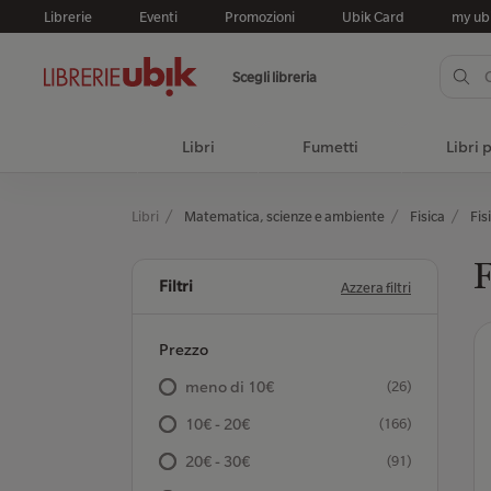
Librerie
Eventi
Promozioni
Ubik Card
my ub
Scegli libreria
Libri
Fumetti
Libri 
Libri
Matematica, scienze e ambiente
Fisica
Fis
F
Filtri
Azzera filtri
Prezzo
meno di 10€
(26)
10€ - 20€
(166)
20€ - 30€
(91)