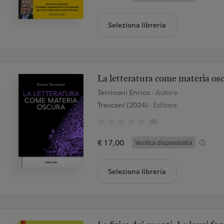
Seleziona libreria
La letteratura come materia os
Terrinoni Enrico
- Autore
Treccani (2024)
- Editore
(0)
€ 17,00
Verifica disponibilità
Seleziona libreria