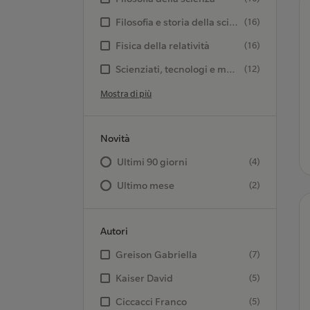
Filosofia e storia della scienza
(16)
Fisica della relatività
(16)
Scienziati, tecnologi e medici
(12)
Mostra di più
Novità
Ultimi 90 giorni
(4)
Ultimo mese
(2)
Autori
Greison Gabriella
(7)
Kaiser David
(5)
Ciccacci Franco
(5)