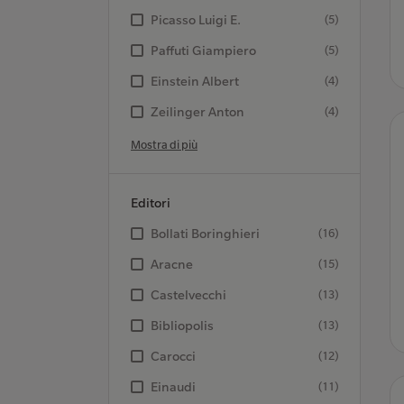
Picasso Luigi E.
(5)
Paffuti Giampiero
(5)
Einstein Albert
(4)
Zeilinger Anton
(4)
Mostra di più
Editori
Bollati Boringhieri
(16)
Aracne
(15)
Castelvecchi
(13)
Bibliopolis
(13)
Carocci
(12)
Einaudi
(11)