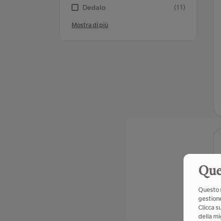
Dedalo
(11)
Mostra di più
Que
Questo s
gestione
Clicca s
della mi