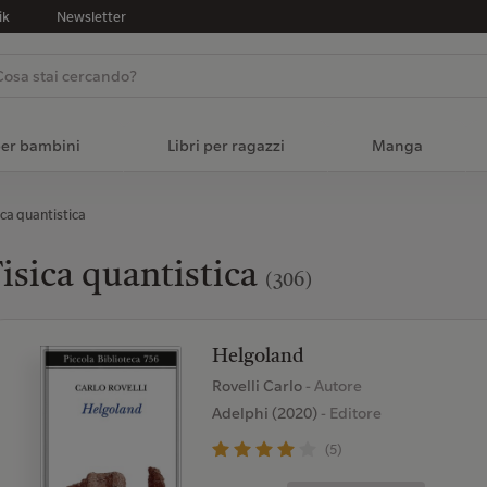
ik
Newsletter
per bambini
Libri per ragazzi
Manga
ica quantistica
isica quantistica
(306)
Helgoland
Rovelli Carlo
- Autore
Adelphi (2020)
- Editore
(5)