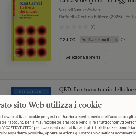
La fisica dei quanti. Le leggi f
Carroll Sean
- Autore
Raffaello Cortina Editore (2025)
- Edito
(0)
€ 24,00
Verifica disponibilità
Seleziona libreria
QED. La strana teoria della luce
Feynman Richard P.
- Autore
sto sito Web utilizza i cookie
Adelphi (2010)
- Editore
(4)
ito web utilizza i cookie per gestire il funzionamento tecnico dell'accesso degli u
 dell'account, per la misurazione del traffico e per offrire a tutti contenuti person
u "ACCETTA TUTTO" per acconsentire all'utilizzo di tutti i tipi di cookie, beneficia
€ 12,00
Verifica disponibilità
glior esperienza possibile, oppure seleziona qui sotto solo quelli che acconsenti d