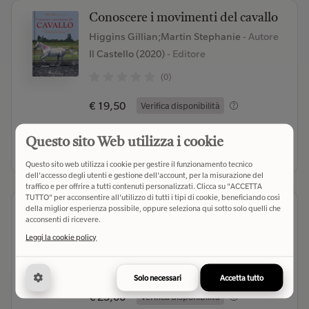
Conoscere i movimenti del cavallo
Higgins Gillian;Martin Stephanie
- Autore
Il Castello (2020)
- Editore
(0)
€ 19,50
Verifica disponibilità
Questo sito Web utilizza i cookie
Seleziona libreria
Questo sito web utilizza i cookie per gestire il funzionamento tecnico
dell'accesso degli utenti e gestione dell'account, per la misurazione del
traffico e per offrire a tutti contenuti personalizzati. Clicca su "ACCETTA
TUTTO" per acconsentire all'utilizzo di tutti i tipi di cookie, beneficiando così
Il manuale del cavallo e cavaliere
della miglior esperienza possibile, oppure seleziona qui sotto solo quelli che
acconsenti di ricevere.
De Maria Vincenzo
- Autore
Leggi la cookie policy
De Vecchi (2020)
- Editore
(0)
Solo necessari
Accetta tutto
€ 25,00
Verifica disponibilità