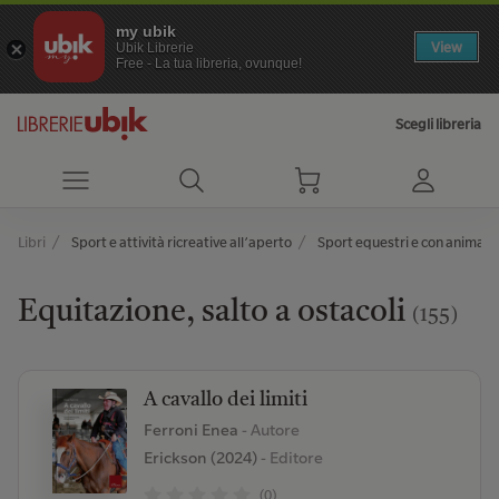
my ubik
View
Ubik Librerie
Free - La tua libreria, ovunque!
Scegli libreria
Libri
Sport e attività ricreative all’aperto
Sport equestri e con animali
Equitazione, salto a ostacoli
(155)
A cavallo dei limiti
Ferroni Enea
- Autore
Erickson (2024)
- Editore
(0)