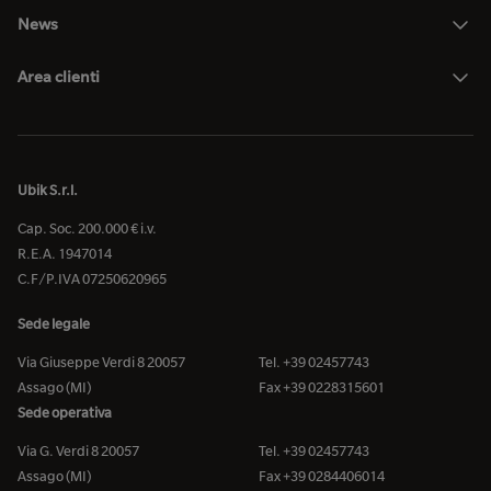
News
Area clienti
Ubik S.r.l.
Cap. Soc. 200.000 € i.v.
R.E.A. 1947014
C.F/P.IVA 07250620965
Sede legale
Via Giuseppe Verdi 8 20057
Tel. +39 02457743
Assago (MI)
Fax +39 0228315601
Sede operativa
Via G. Verdi 8 20057
Tel. +39 02457743
Assago (MI)
Fax +39 0284406014