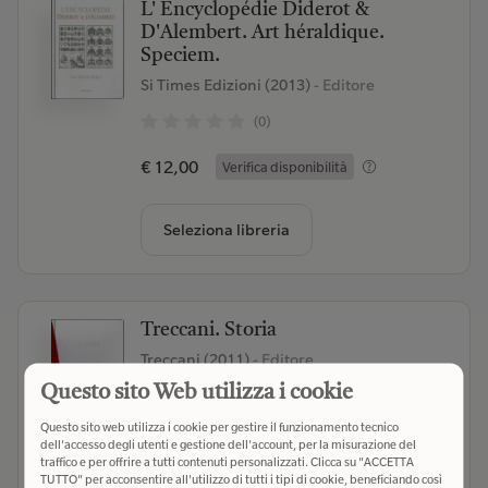
L' Encyclopédie Diderot &
D'Alembert. Art héraldique.
Speciem.
Si Times Edizioni (2013)
- Editore
(0)
€ 12,00
Verifica disponibilità
Seleziona libreria
Treccani. Storia
Treccani (2011)
- Editore
Questo sito Web utilizza i cookie
(0)
Questo sito web utilizza i cookie per gestire il funzionamento tecnico
€ 120,00
Verifica disponibilità
dell'accesso degli utenti e gestione dell'account, per la misurazione del
traffico e per offrire a tutti contenuti personalizzati. Clicca su "ACCETTA
TUTTO" per acconsentire all'utilizzo di tutti i tipi di cookie, beneficiando così