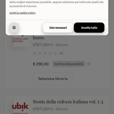
della miglior esperienza possibile, oppure seleziona qui sotto solo quelli che
Seleziona libreria
acconsenti di ricevere.
Leggi la cookie policy
Grande dizionario enciclopedico.
Solo necessari
Accetta tutto
Aggiornamento (2008). Ediz.
lusso.
UTET (2011)
- Editore
(0)
€ 290,00
Verifica disponibilità
Seleziona libreria
Storia della cultura italiana vol. 1-3
UTET (2011)
- Editore