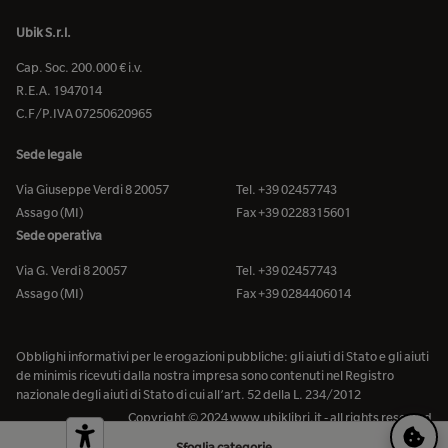
Ubik S.r.l.
Cap. Soc. 200.000 € i.v.
R.E.A. 1947014
C.F/P.IVA 07250620965
Sede legale
Via Giuseppe Verdi 8 20057
Tel. +39 02457743
Assago (MI)
Fax +39 0228315601
Sede operativa
Via G. Verdi 8 20057
Tel. +39 02457743
Assago (MI)
Fax +39 0284406014
Obblighi informativi per le erogazioni pubbliche: gli aiuti di Stato e gli aiuti
de minimis ricevuti dalla nostra impresa sono contenuti nel Registro
nazionale degli aiuti di Stato di cui all’art. 52 della L. 234/2012
Copyright © 2024 www.ubiklibri.it - all rights reserved
Sfoglia categorie