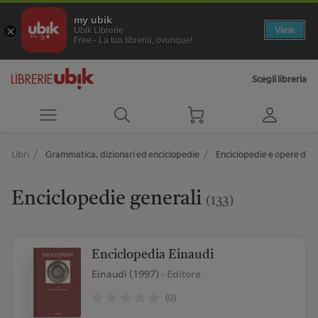
my ubik
View
Ubik Librerie
Free - La tua libreria, ovunque!
Scegli libreria
Libri
Grammatica, dizionari ed enciclopedie
Enciclopedie e opere di c
Enciclopedie generali
(133)
Enciclopedia Einaudi
Einaudi (1997)
- Editore
(0)